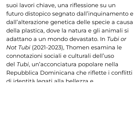
suoi lavori chiave, una riflessione su un
futuro distopico segnato dall’inquinamento e
dall’alterazione genetica delle specie a causa
della plastica, dove la natura e gli animali si
adattano a un mondo devastato. In
Tubi or
Not Tubi
(2021-2023), Thomen esamina le
connotazioni sociali e culturali dell’uso
del
Tubi
, un’acconciatura popolare nella
Repubblica Dominicana che riflette i conflitti
di identità legati alla bellezza e
all’accettazione sociale.
Globus Viridis
(2022) è un altro dei suoi lavori
più importanti, in cui l’artista presenta una
riflessione sull’indifferenza sociale attraverso
l’immagine di una palla che galleggia in una
strada di Madrid, simbolizzando la