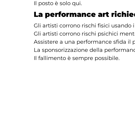
Il posto è solo qui.
La performance art richied
Gli artisti corrono rischi fisici usando i
Gli artisti corrono rischi psichici mentr
Assistere a una performance sfida il p
La sponsorizzazione della performance 
Il fallimento è sempre possibile.
La performance art non è
Il lavoro non può essere separato dal
Non può essere conservato.
Non può essere riprodotto.
La performance art è esperienza: tem
risiede nei corpi dell’artista e dei tes
La performance art è effi