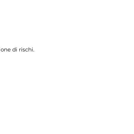
one di rischi.
documentazione di performance art