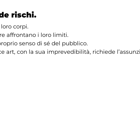
e rischi.
 loro corpi.
e affrontano i loro limiti.
roprio senso di sé del pubblico.
art, con la sua imprevedibilità, richiede l’assunzi
 un oggetto di investimento.
 creatore. Non può essere trattenuto.
po, spazio e azioni condivisi tra le persone. La 
timoni.
mera.