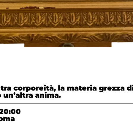
stra corporeità, la materia grezza 
o un’altra anima.
20:00
Roma