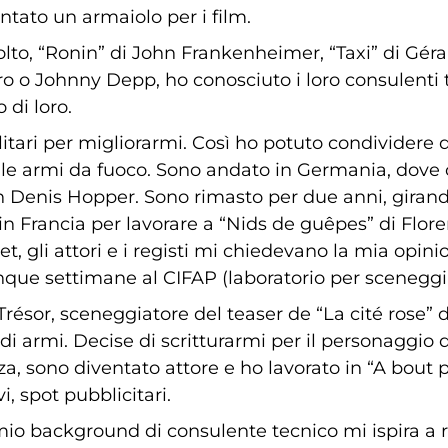
ntato un armaiolo per i film.
lto, “Ronin” di John Frankenheimer, “Taxi” di Gérar
 o Johnny Depp, ho conosciuto i loro consulenti t
 di loro.
litari per migliorarmi. Così ho potuto condividere
delle armi da fuoco. Sono andato in Germania, dove 
 Denis Hopper. Sono rimasto per due anni, girando 
 in Francia per lavorare a “Nids de guêpes” di Flor
 set, gli attori e i registi mi chiedevano la mia opin
nque settimane al CIFAP (laboratorio per sceneggia
ésor, sceneggiatore del teaser de “La cité rose” 
di armi. Decise di scritturarmi per il personaggio 
za, sono diventato attore e ho lavorato in “A bout 
i, spot pubblicitari.
 mio background di consulente tecnico mi ispira a r