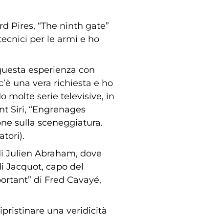
d Pires, “The ninth gate”
ecnici per le armi e ho
 questa esperienza con
c’è una vera richiesta e ho
molte serie televisive, in
ent Siri, “Engrenages
ione sulla sceneggiatura.
tori).
di Julien Abraham, dove
di Jacquot, capo del
portant” di Fred Cavayé,
ipristinare una veridicità