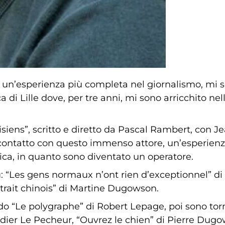
un’esperienza più completa nel giornalismo, mi so
i Lille dove, per tre anni, mi sono arricchito nell
risiens”, scritto e diretto da Pascal Rambert, con J
a contatto con questo immenso attore, un’esperienz
ica, in quanto sono diventato un operatore.
su: “Les gens normaux n’ont rien d’exceptionnel” d
rait chinois” di Martine Dugowson.
o “Le polygraphe” di Robert Lepage, poi sono tor
dier Le Pecheur, “Ouvrez le chien” di Pierre Dugow