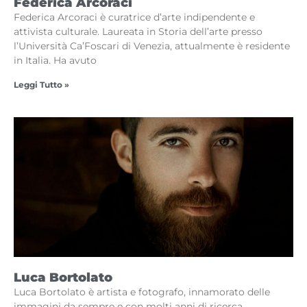
Federica Arcoraci
Federica Arcoraci è curatrice d’arte indipendente e
attivista culturale. Laureata in Storia dell’arte presso
l’Università Ca’Foscari di Venezia, attualmente è residente
in Italia. Ha avuto
Leggi Tutto »
Luca Bortolato
Luca Bortolato è artista e fotografo, innamorato delle
immagini da sempre e con molti anni di ricerca