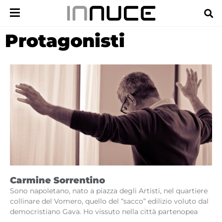
Protagonisti
Carmine Sorrentino
Sono napoletano, nato a piazza degli Artisti, nel quartiere
collinare del Vomero, quello del “sacco” edilizio voluto dal
democristiano Gava. Ho vissuto nella città partenopea